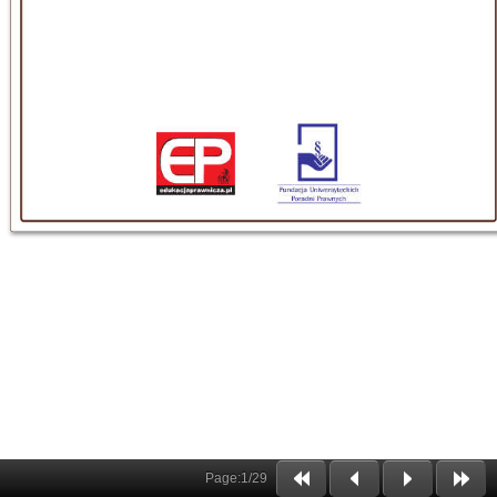
Page:
1
/
29