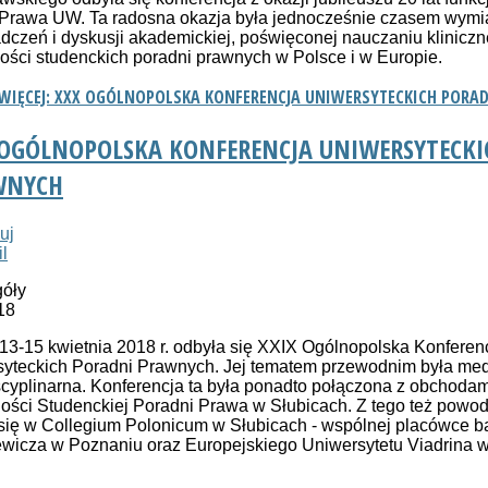
i Prawa UW. Ta radosna okazja była jednocześnie czasem wym
dczeń i dyskusji akademickiej, poświęconej nauczaniu kliniczn
łości studenckich poradni prawnych w Polsce i w Europie.
 WIĘCEJ: XXX OGÓLNOPOLSKA KONFERENCJA UNIWERSYTECKICH PORA
 OGÓLNOPOLSKA KONFERENCJA UNIWERSYTECKI
WNYCH
óły
18
13-15 kwietnia 2018 r. odbyła się XXIX Ogólnopolska Konferen
yteckich Poradni Prawnych. Jej tematem przewodnim była med
scyplinarna. Konferencja ta była ponadto połączona z obchodam
ności Studenckiej Poradni Prawa w Słubicach. Z tego też powo
się w Collegium Polonicum w Słubicach - wspólnej placówce 
wicza w Poznaniu oraz Europejskiego Uniwersytetu Viadrina w