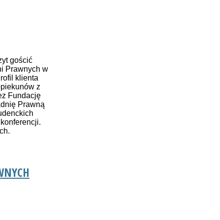
yt gościć
ni Prawnych w
fil klienta
opiekunów z
zez Fundację
adnię Prawną
udenckich
konferencji.
ch.
AWNYCH