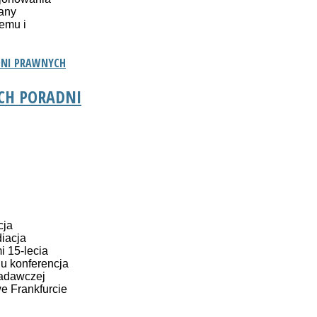
iany
emu i
DNI PRAWNYCH
CH PORADNI
cja
iacja
i 15-lecia
du konferencja
badawczej
e Frankfurcie