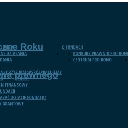
czne Roku
 I MISJA
O FUNDACJI
NE DZIAŁANIA
KONKURS PRAWNIK PRO BON
DANIA
CENTRUM PRO BONO
ONSORZY
Z KIM WSPÓŁPRACUJEMY
twa prawnego
KI
STATUT
IN FINANSOWY
UNDACJI
KAZAĆ DOTACJĘ FUNDACJI?
Y GRANTOWE