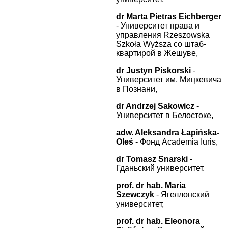
dr Marta Pietras Eichberger
-
Университет права и
управления Rzeszowska
Szkoła Wyższa со штаб-
квартирой в Жешуве,
dr Justyn Piskorski
-
Университет им. Мицкевича
в Познани,
dr
Andrzej
Sakowicz
-
Университет в Белостоке,
adw. Aleksandra Łapińska-
Oleś
- Фонд Academia Iuris,
dr Tomasz Snarski -
Гданьский университет,
prof
.
dr
hab
. Maria
Szewczyk
- Ягеллонский
университет,
prof. dr hab. Eleonora