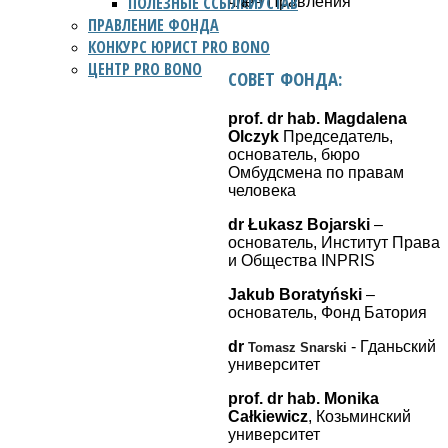
ПОЛЕЗНЫЕ ССЫЛКИ
УСТАВ
член Правления
ПРАВЛЕНИЕ ФОНДА
КОНКУРС ЮРИСТ PRO BONO
ЦЕНТР PRO BONO
СОВЕТ ФОНДА:
prof. dr hab. Magdalena
Olczyk
Председатель,
основатель, бюро
Омбудсмена по правам
человека
dr Łukasz Bojarski
–
основатель, Институт Права
и Общества INPRIS
Jakub Boratyński
–
основатель, Фонд Батория
dr
- Гданьский
Tomasz Snarski
университет
prof. dr hab. Monika
Całkiewicz
,
Козьминский
университет