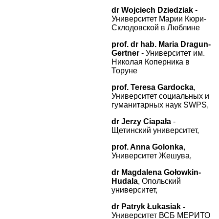
dr Wojciech Dziedziak
-
Университет Марии Кюри-
Склодовской в Люблине
prof. dr hab. Maria Dragun-
Gertner
- Университет им.
Николая Коперника в
Торуне
prof. Teresa Gardocka
,
Университет социальных и
гуманитарных наук SWPS,
dr Jerzy Ciapała
-
Щетинский университет,
prof. Anna Golonka
,
Университет Жешува
,
dr
Magdalena
Go
ł
owkin
-
Huda
l
a
, Опольский
университет,
dr
Patryk Łukasiak -
Университет ВСБ МЕРИТО