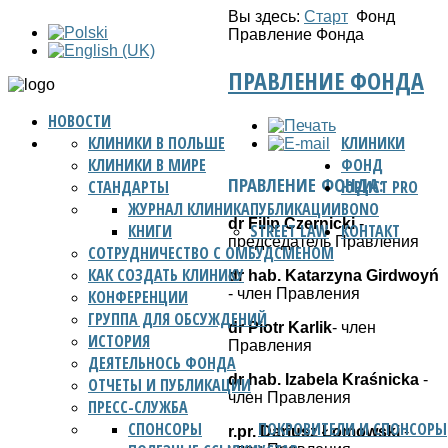
Вы здесь:
Старт
Фонд
Правление Фонда
ПРАВЛЕНИЕ ФОНДА
НОВОСТИ
КЛИНИКИ В ПОЛЬШЕ
КЛИНИКИ
КЛИНИКИ В МИРЕ
ФОНД
ПРАВЛЕНИЕ ФОНДА:
СТАНДАРТЫ
ЮРИСТ PRO
ЖУРНАЛ КЛИНИКА
ПУБЛИКАЦИИ
BONO
dr Filip Czernicki
-
КНИГИ
STREET LAW
КОНТАКТ
председатель Правления
СОТРУДНИЧЕСТВО С ОМБУДСМЕНОМ
КАК СОЗДАТЬ КЛИНИКУ
dr hab. Katarzyna Girdwoyń
- член Правления
КОНФЕРЕНЦИИ
ГРУППА ДЛЯ ОБСУЖДЕНИЙ
dr Piotr Karlik
- член
ИСТОРИЯ
Правления
ДЕЯТЕЛЬНОСЬ ФОНДА
dr hab. Izabela Kraśnicka
-
ОТЧЕТЫ И ПУБЛИКАЦИИ
член Правления
ПРЕСС-СЛУЖБА
CПОНСОРЫ
ПОКРОВИТЕЛИ И СПОНСОРЫ
r.pr. Dariusz Łomowski
-