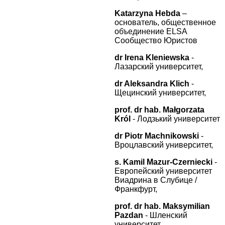
Katarzyna Hebda
–
основатель, общественное
объединение ELSA
Сообщество Юристов
dr Irena Kleniewska
-
Лазарский университет,
dr Aleksandra Klich
-
Щецинский университет,
prof. dr hab. Małgorzata
Król
- Лодзький университет
dr Piotr Machnikowski
-
Вроцлавский университет,
s. Kamil Mazur-Czerniecki
-
Европейский университет
Виадрина в Слубице /
Франкфурт,
prof. dr hab. Maksymilian
Pazdan
- Шленский
университет,