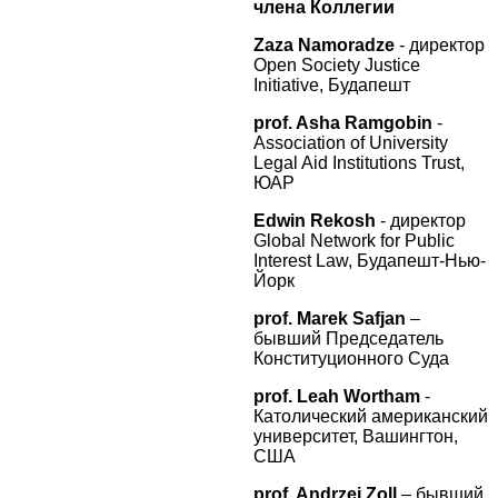
члена Коллегии
Zaza Namoradze
- директор
Open Society Justice
Initiative, Будапешт
prof. Asha Ramgobin
-
Association of University
Legal Aid Institutions Trust,
ЮАР
Edwin Rekosh
- директор
Global Network for Public
Interest Law, Будапешт-Нью-
Йорк
prof. Marek Safjan
–
бывший Председатель
Конституционного Суда
prof. Leah Wortham
-
Католический американский
университет, Вашингтон,
США
prof. Andrzej Zoll
– бывший