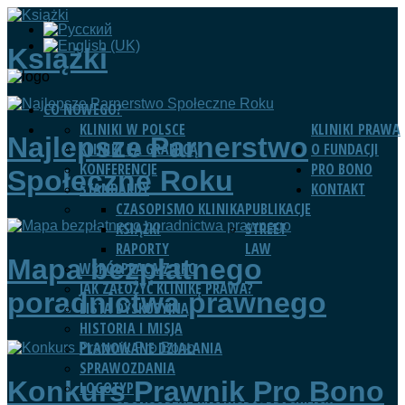
Książki
CO NOWEGO?
KLINIKI W POLSCE
KLINIKI PRAWA
Najlepsze Parnerstwo
KLINIKI ZA GRANICĄ
O FUNDACJI
KONFERENCJE
PRO BONO
Społeczne Roku
STANDARDY
KONTAKT
CZASOPISMO KLINIKA
PUBLIKACJE
KSIĄŻKI
STREET
RAPORTY
LAW
Mapa bezpłatnego
WSPÓŁPRACA Z RPO
JAK ZAŁOŻYĆ KLINIKĘ PRAWA?
poradnictwa prawnego
LISTA DYSKUSYJNA
HISTORIA I MISJA
PLANOWANE DZIAŁANIA
SPRAWOZDANIA
Konkurs Prawnik Pro Bono
LOGOTYP