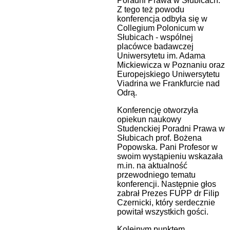
Poradni Prawa w Słubicach.
Z tego też powodu
konferencja odbyła się w
Collegium Polonicum w
Słubicach - wspólnej
placówce badawczej
Uniwersytetu im. Adama
Mickiewicza w Poznaniu oraz
Europejskiego Uniwersytetu
Viadrina we Frankfurcie nad
Odrą.
Konferencję otworzyła
opiekun naukowy
Studenckiej Poradni Prawa w
Słubicach prof. Bożena
Popowska. Pani Profesor w
swoim wystąpieniu wskazała
m.in. na aktualność
przewodniego tematu
konferencji. Następnie głos
zabrał Prezes FUPP dr Filip
Czernicki, który serdecznie
powitał wszystkich gości.
Kolejnym punktem