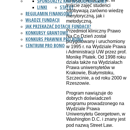
metody interaktywne. W
SPONSORZY
Z KIM WSPÓŁPRACUJEMY
trakcie zajęć studenci
LINKI
STATUT
zdobywają zarówno wiedzę
REGULAMIN FINANSOWY
merytoryczną, jak i
WŁADZE FUNDACJI
metodyczną.
JAK PRZEKAZAĆ DOTACJĘ FUNDACJI?
Przedmiot kliniczny Prawo
KONKURSY GRANTOWE
Na Co Dzień został
KONKURS PRAWNIK PRO BONO
przygotowany i uruchomiony
CENTRUM PRO BONO
w 1995 r. na Wydziale Prawa
i Administracji UW przez prof.
Monikę Płatek. Od 1998 roku
działa także na Wydziałach
Prawa uniwersytetów w
Krakowie, Białymstoku,
Szczecinie, a od roku 2000 w
Rzeszowie.
Program nawiązuje do
dobrych doświadczeń
programu prowadzonego na
Wydziale Prawa
Uniwersytetu Georgetown, w
Washington D.C. i znany jest
pod nazwą Street Law.