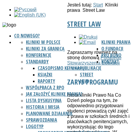
Jesteś tutaj:
Start
Kliniki
prawa
Street Law
STREET LAW
CO NOWEGO?
KLINIKI W POLSCE
KLINIKI PRAWA
KLINIKI ZA GRANICĄ
O FUNDACJI
Zapraszamy również na
KONFERENCJE
PRO BONO
stronę domową
Polskiego
STANDARDY
KONTAKT
Stowarzyszenia Edukacji
CZASOPISMO KLINIKA
PUBLIKACJE
Prawnej
KSIĄŻKI
STREET
ZARYS PROGRAMU
RAPORTY
LAW
WSPÓŁPRACA Z RPO
JAK ZAŁOŻYĆ KLINIKĘ PRAWA?
Istota kliniki Prawo Na Co
LISTA DYSKUSYJNA
Dzień polega na tym, że
odpowiednio przygotowani
HISTORIA I MISJA
studenci prowadzą cykl zajęć
PLANOWANE DZIAŁANIA
z prawa w szkołach średnich i
SPRAWOZDANIA
placówkach penitencjarnych,
LOGOTYP
wykorzystując do tego