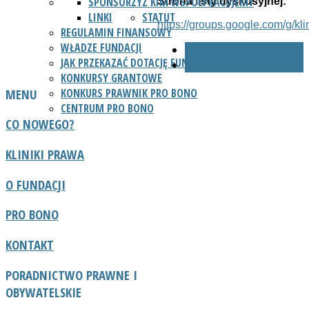
SPONSORZY
Z KIM WSPÓŁPRACUJEMY
Strona listy dyskusyjnej:
LINKI
STATUT
https://groups.google.com/g/klin
REGULAMIN FINANSOWY
WŁADZE FUNDACJI
« POPRZ.
JAK PRZEKAZAĆ DOTACJĘ FUNDACJI?
NAST. »
KONKURSY GRANTOWE
MENU
KONKURS PRAWNIK PRO BONO
CENTRUM PRO BONO
CO NOWEGO?
KLINIKI PRAWA
O FUNDACJI
PRO BONO
KONTAKT
PORADNICTWO
PRAWNE I
OBYWATELSKIE