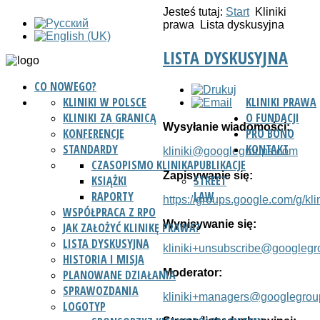
Jesteś tutaj:
Start
Kliniki
prawa
Lista dyskusyjna
LISTA DYSKUSYJNA
CO NOWEGO?
KLINIKI W POLSCE
KLINIKI PRAWA
KLINIKI ZA GRANICĄ
O FUNDACJI
Wysyłanie wiadomości:
KONFERENCJE
PRO BONO
STANDARDY
KONTAKT
kliniki@googlegroups.com
CZASOPISMO KLINIKA
PUBLIKACJE
Zapisywanie się:
KSIĄŻKI
STREET
RAPORTY
LAW
https://groups.google.com/g/klin
WSPÓŁPRACA Z RPO
Wypisywanie się:
JAK ZAŁOŻYĆ KLINIKĘ PRAWA?
LISTA DYSKUSYJNA
kliniki+unsubscribe@googleg
HISTORIA I MISJA
Moderator:
PLANOWANE DZIAŁANIA
SPRAWOZDANIA
kliniki+managers@googlegro
LOGOTYP