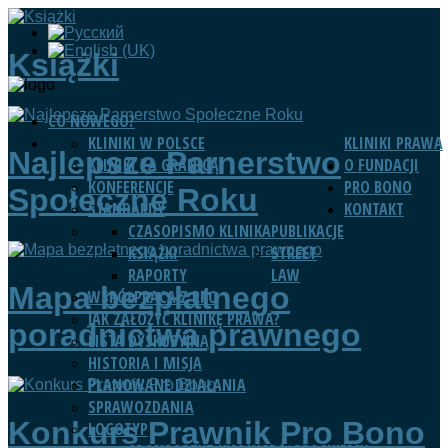
Książki
CO NOWEGO?
KLINIKI W POLSCE
KLINIKI PRAWA
Najlepsze Parnerstwo
KLINIKI ZA GRANICĄ
O FUNDACJI
KONFERENCJE
PRO BONO
Społeczne Roku
STANDARDY
KONTAKT
CZASOPISMO KLINIKA
PUBLIKACJE
KSIĄŻKI
STREET
RAPORTY
LAW
Mapa bezpłatnego
WSPÓŁPRACA Z RPO
JAK ZAŁOŻYĆ KLINIKĘ PRAWA?
poradnictwa prawnego
LISTA DYSKUSYJNA
HISTORIA I MISJA
PLANOWANE DZIAŁANIA
SPRAWOZDANIA
Konkurs Prawnik Pro Bono
LOGOTYP