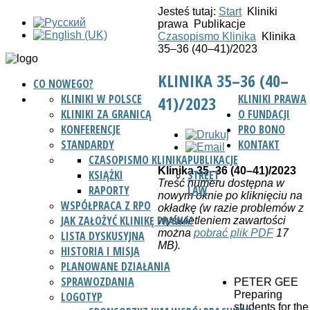
Jesteś tutaj:
Start
Kliniki
prawa
Publikacje
Czasopismo Klinika
Klinika
35–36 (40–41)/2023
KLINIKA 35–36 (40–
CO NOWEGO?
KLINIKI W POLSCE
KLINIKI PRAWA
41)/2023
KLINIKI ZA GRANICĄ
O FUNDACJI
KONFERENCJE
PRO BONO
STANDARDY
KONTAKT
CZASOPISMO KLINIKA
PUBLIKACJE
Klinika 35–36 (40–41)/2023
KSIĄŻKI
STREET
Treść numeru dostępna w
RAPORTY
LAW
nowym oknie po kliknięciu na
WSPÓŁPRACA Z RPO
okładkę (w razie problemów z
JAK ZAŁOŻYĆ KLINIKĘ PRAWA?
wyświetleniem zawartości
można
pobrać plik PDF
17
LISTA DYSKUSYJNA
MB).
HISTORIA I MISJA
PLANOWANE DZIAŁANIA
SPRAWOZDANIA
PETER GEE
Preparing
LOGOTYP
students for the