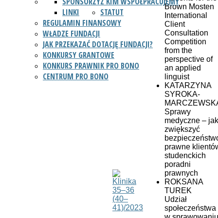
SPONSORZY
Z KIM WSPÓŁPRACUJEMY
Brown Mosten
LINKI
STATUT
International
REGULAMIN FINANSOWY
Client
WŁADZE FUNDACJI
Consultation
Competition
JAK PRZEKAZAĆ DOTACJĘ FUNDACJI?
from the
KONKURSY GRANTOWE
perspective of
KONKURS PRAWNIK PRO BONO
an applied
CENTRUM PRO BONO
linguist
KATARZYNA
SYROKA-
MARCZEWSK
Sprawy
medyczne – ja
zwiększyć
bezpieczeństw
prawne klientó
studenckich
poradni
prawnych
ROKSANA
TUREK
Udział
społeczeństwa
w sprawowani