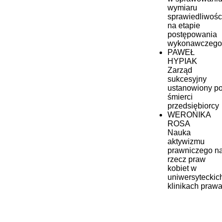
wymiaru
sprawiedliwośc
na etapie
postępowania
wykonawczego
PAWEŁ
HYPIAK
Zarząd
sukcesyjny
ustanowiony p
śmierci
przedsiębiorcy
WERONIKA
ROSA
Nauka
aktywizmu
prawniczego n
rzecz praw
kobiet w
uniwersyteckic
klinikach praw