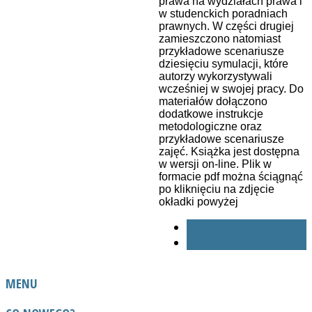
prawa na wydziałach prawa i
w studenckich poradniach
prawnych. W części drugiej
zamieszczono natomiast
przykładowe scenariusze
dziesięciu symulacji, które
autorzy wykorzystywali
wcześniej w swojej pracy. Do
materiałów dołączono
dodatkowe instrukcje
metodologiczne oraz
przykładowe scenariusze
zajęć. Książka jest dostępna
w wersji on-line. Plik w
formacie pdf można ściągnąć
po kliknięciu na zdjęcie
okładki powyżej
« POPRZ.
NAST. »
MENU