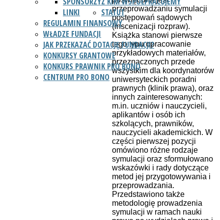
SPONSORZY
Z KIM WSPÓŁPRACUJEMY
przeprowadzaniu symulacji
LINKI
STATUT
postępowań sądowych
REGULAMIN FINANSOWY
(inscenizacji rozpraw).
WŁADZE FUNDACJI
Książka stanowi pierwsze
JAK PRZEKAZAĆ DOTACJĘ FUNDACJI?
tego typu opracowanie
przykładowych materiałów,
KONKURSY GRANTOWE
przeznaczonych przede
KONKURS PRAWNIK PRO BONO
wszystkim dla koordynatorów
CENTRUM PRO BONO
uniwersyteckich poradni
prawnych (klinik prawa), oraz
innych zainteresowanych:
m.in. uczniów i nauczycieli,
aplikantów i osób ich
szkolących, prawników,
nauczycieli akademickich. W
części pierwszej pozycji
omówiono różne rodzaje
symulacji oraz sformułowano
wskazówki i rady dotyczące
metod jej przygotowywania i
przeprowadzania.
Przedstawiono także
metodologię prowadzenia
symulacji w ramach nauki