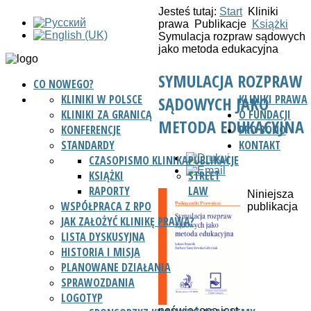
Jesteś tutaj:
Start
Kliniki
prawa
Publikacje
Książki
Symulacja rozpraw sądowych
jako metoda edukacyjna
SYMULACJA ROZPRAW
CO NOWEGO?
KLINIKI W POLSCE
KLINIKI PRAWA
SĄDOWYCH JAKO
KLINIKI ZA GRANICĄ
O FUNDACJI
METODA EDUKACYJNA
KONFERENCJE
PRO BONO
STANDARDY
KONTAKT
CZASOPISMO KLINIKA
PUBLIKACJE
KSIĄŻKI
STREET
RAPORTY
LAW
Niniejsza
WSPÓŁPRACA Z RPO
publikacja
JAK ZAŁOŻYĆ KLINIKĘ PRAWA?
LISTA DYSKUSYJNA
HISTORIA I MISJA
PLANOWANE DZIAŁANIA
SPRAWOZDANIA
LOGOTYP
poświęcona jest