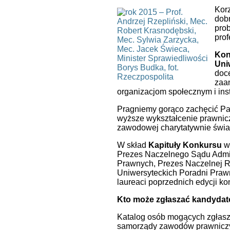
Korz
dobr
prob
prof
Kon
Uni
doce
zaa
organizacjom społecznym i ins
Pragniemy gorąco zachęcić Pa
wyższe wykształcenie prawnicze
zawodowej charytatywnie świad
W skład
Kapituły Konkursu
wc
Prezes Naczelnego Sądu Admin
Prawnych, Prezes Naczelnej R
Uniwersyteckich Poradni Praw
laureaci poprzednich edycji ko
Kto może zgłaszać kandyda
Katalog osób mogących zgłasza
samorządy zawodów prawniczyc