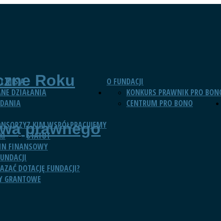
czne Roku
 I MISJA
O FUNDACJI
NE DZIAŁANIA
KONKURS PRAWNIK PRO BON
DANIA
CENTRUM PRO BONO
ONSORZY
Z KIM WSPÓŁPRACUJEMY
twa prawnego
KI
STATUT
IN FINANSOWY
UNDACJI
KAZAĆ DOTACJĘ FUNDACJI?
Y GRANTOWE