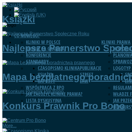
Książki
CO NOWEGO?
KLINIKI W POLSCE
KLINIKI PRAWA
Najlepsze Parnerstwo Społe
KLINIKI ZA GRANICĄ
HISTORIA
KONFERENCJE
PLANOWA
STANDARDY
SPRAWOZ
CZASOPISMO KLINIKA
PUBLIKACJE
LOGOTYP
KSIĄŻKI
STREET
SP
Mapa bezpłatnego poradnic
RAPORTY
LAW
LIN
WSPÓŁPRACA Z RPO
REGULAM
JAK ZAŁOŻYĆ KLINIKĘ PRAWA?
WŁADZE F
LISTA DYSKUSYJNA
JAK PRZE
Konkurs Prawnik Pro Bono
KONKURS
More...