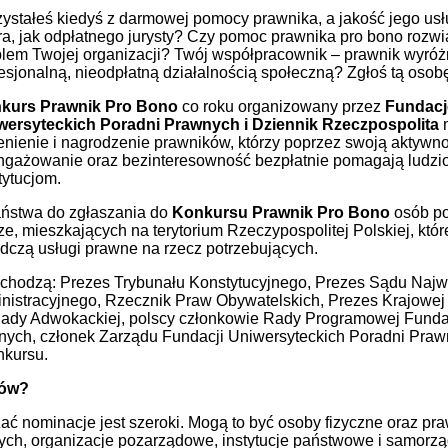
ystałeś kiedyś z darmowej pomocy prawnika, a jakość jego usł
a, jak odpłatnego jurysty? Czy pomoc prawnika pro bono rozwi
lem Twojej organizacji? Twój współpracownik – prawnik wyróżn
esjonalną, nieodpłatną działalnością społeczną? Zgłoś tą osob
kurs Prawnik Pro Bono
co roku organizowany przez
Fundacj
wersyteckich Poradni Prawnych i Dziennik Rzeczpospolita
m
nienie i nagrodzenie prawników, którzy poprzez swoją aktywno
ngażowanie oraz bezinteresowność bezpłatnie pomagają ludzi
tytucjom.
ństwa do zgłaszania do
Konkursu Prawnik Pro Bono
osób po
, mieszkających na terytorium Rzeczypospolitej Polskiej, któr
czą usługi prawne na rzecz potrzebujących.
hodzą: Prezes Trybunału Konstytucyjnego, Prezes Sądu Naj
istracyjnego, Rzecznik Praw Obywatelskich, Prezes Krajowe
ady Adwokackiej, polscy członkowie Rady Programowej Funda
nych, członek Zarządu Fundacji Uniwersyteckich Poradni Prawn
nkursu.
tów?
ć nominacje jest szeroki. Mogą to być osoby fizyczne oraz pr
h, organizacje pozarządowe, instytucje państwowe i samorz