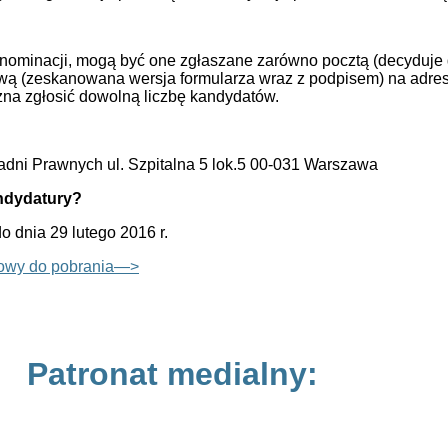
 nominacji, mogą być one zgłaszane zarówno pocztą (decyduje 
ową (zeskanowana wersja formularza wraz z podpisem) na adre
żna zgłosić dowolną liczbę kandydatów.
dni Prawnych ul. Szpitalna 5 lok.5 00-031 Warszawa
ndydatury?
 dnia 29 lutego 2016 r.
sowy do pobrania—>
Patronat medialny: