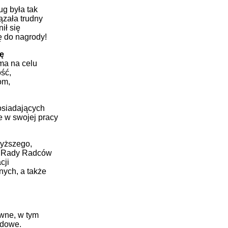
ug była tak
ązała trudny
ił się
ę do nagrody!
ę
a na celu
ść,
om,
siadających
e w swojej pracy
wyższego,
j Rady Radców
cji
ych, a także
awne, w tym
ądowe.