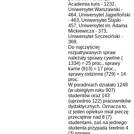
Academia Iuris - 1232,
Uniwersytet Warszawski -
464, Uniwersytet Jagielloński
- 463, Uniwersytet Śląski -
457, Uniwersytet im. Adama
Mickiewicza - 373,
Uniwersytet Szczeciński -
369.
Do najczęściej
rozpatrywanych spraw
należały sprawy cywilne (
1334) = 25 proc., sprawy
karne (913) = 17 proc.,
sprawy rodzinne (729) = 14
proc.
W poradniach działało 1249
(w ubiegłym roku 907)
studentów oraz 143
(uprzednio 122) pracowników
dydaktycznych. Oznacza to,
iż jeden opiekun miał pieczę
przeciętnie nad 8 (7)
studentami, zaś na jednego
studenta przypada średnio 4
(3) sprawy.