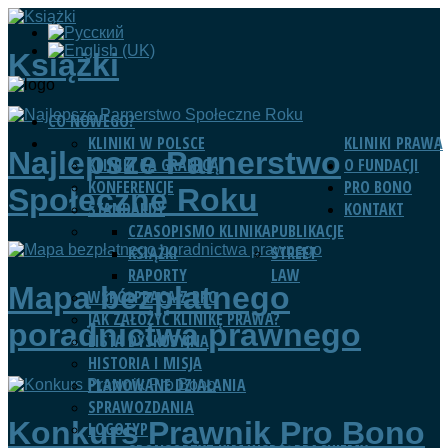
Książki
CO NOWEGO?
KLINIKI W POLSCE
KLINIKI PRAWA
Najlepsze Parnerstwo
KLINIKI ZA GRANICĄ
O FUNDACJI
KONFERENCJE
PRO BONO
Społeczne Roku
STANDARDY
KONTAKT
CZASOPISMO KLINIKA
PUBLIKACJE
KSIĄŻKI
STREET
RAPORTY
LAW
Mapa bezpłatnego
WSPÓŁPRACA Z RPO
JAK ZAŁOŻYĆ KLINIKĘ PRAWA?
poradnictwa prawnego
LISTA DYSKUSYJNA
HISTORIA I MISJA
PLANOWANE DZIAŁANIA
SPRAWOZDANIA
Konkurs Prawnik Pro Bono
LOGOTYP