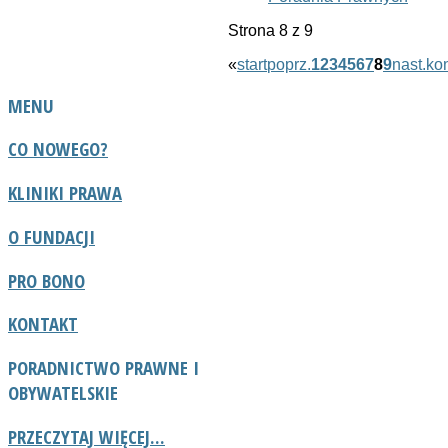
Strona 8 z 9
«
start
poprz.
1
2
3
4
5
6
7
8
9
nast.
ko
MENU
CO NOWEGO?
KLINIKI PRAWA
O FUNDACJI
PRO BONO
KONTAKT
PORADNICTWO
PRAWNE I
OBYWATELSKIE
PRZECZYTAJ WIĘCEJ...