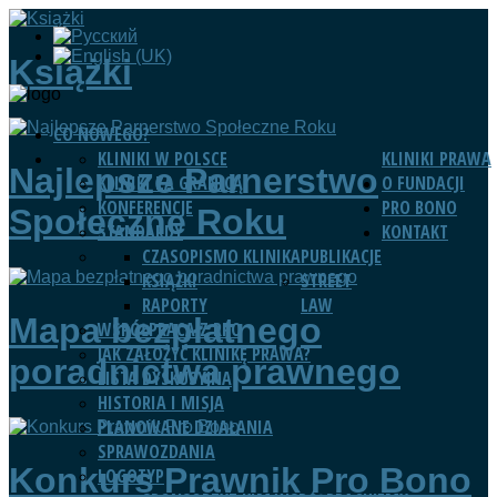
Książki
CO NOWEGO?
KLINIKI W POLSCE
KLINIKI PRAWA
Najlepsze Parnerstwo
KLINIKI ZA GRANICĄ
O FUNDACJI
KONFERENCJE
PRO BONO
Społeczne Roku
STANDARDY
KONTAKT
CZASOPISMO KLINIKA
PUBLIKACJE
KSIĄŻKI
STREET
RAPORTY
LAW
Mapa bezpłatnego
WSPÓŁPRACA Z RPO
JAK ZAŁOŻYĆ KLINIKĘ PRAWA?
poradnictwa prawnego
LISTA DYSKUSYJNA
HISTORIA I MISJA
PLANOWANE DZIAŁANIA
SPRAWOZDANIA
Konkurs Prawnik Pro Bono
LOGOTYP