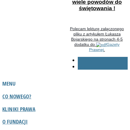
wiele powodów do
świętowania !
Polecam lekturę załączonego
pliku z artykułem Łukasza
Bojarskiego na stronach 4-5
dodatku do
Gazety
Prawnej
.
« POPRZ.
NAST. »
MENU
CO NOWEGO?
KLINIKI PRAWA
O FUNDACJI