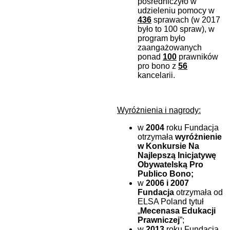
pośredniczyło w
udzieleniu pomocy w
436
sprawach (w 2017
było to 100 spraw), w
program było
zaangażowanych
ponad
100
prawników
pro bono z
56
kancelarii.
Wyróżnienia i nagrody:
w
2004
roku Fundacja
otrzymała
wyróżnienie
w Konkursie Na
Najlepszą Inicjatywę
Obywatelską Pro
Publico Bono;
w
2006 i 2007
Fundacja
otrzymała od
ELSA Poland tytuł
„
Mecenasa Edukacji
Prawniczej
”;
w
2013
roku Fundacja