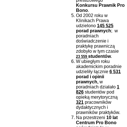
prestiżowego
Konkursu Prawnik Pro
Bono
.
Od 2002 roku w
Klinikach Prawa
udzielono
145 525
porad prawnych
; w
poradniach
doświadczenie i
praktykę prawniczą
zdobyło w tym czasie
studentów
.
23 559
W ubiegłym roku
akademickim poradnie
udzieliły łącznie
6 531
porad i opinii
prawnych,
w
poradniach działało
1
826
studentów pod
opieką merytoryczną
321
pracowników
dydaktycznych i
prawników praktyków.
Na przestrzeni
10 lat
Centrum Pro Bono