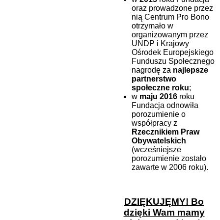
oraz prowadzone przez
nią Centrum Pro Bono
otrzymało w
organizowanym przez
UNDP i Krajowy
Ośrodek Europejskiego
Funduszu Społecznego
nagrodę za
najlepsze
partnerstwo
społeczne roku
;
w
maju 2016
roku
Fundacja odnowiła
porozumienie o
współpracy z
Rzecznikiem Praw
Obywatelskich
(wcześniejsze
porozumienie zostało
zawarte w 2006 roku).
DZIĘKUJĘMY! Bo
dzięki Wam mamy