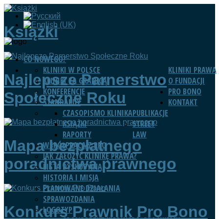
Książki
CO NOWEGO?
KLINIKI W POLSCE
KLINIKI PRAWA
Najlepsze Parnerstwo
KLINIKI ZA GRANICĄ
O FUNDACJI
KONFERENCJE
PRO BONO
Społeczne Roku
STANDARDY
KONTAKT
CZASOPISMO KLINIKA
PUBLIKACJE
KSIĄŻKI
STREET
RAPORTY
LAW
Mapa bezpłatnego
WSPÓŁPRACA Z RPO
JAK ZAŁOŻYĆ KLINIKĘ PRAWA?
poradnictwa prawnego
LISTA DYSKUSYJNA
HISTORIA I MISJA
PLANOWANE DZIAŁANIA
SPRAWOZDANIA
Konkurs Prawnik Pro Bono
LOGOTYP