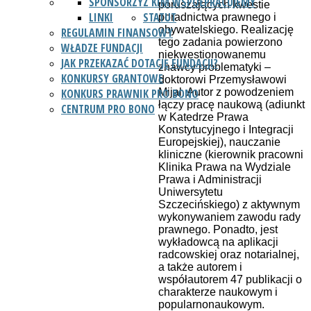
SPONSORZY
Z KIM WSPÓŁPRACUJEMY
poruszających kwestie
LINKI
STATUT
poradnictwa prawnego i
obywatelskiego. Realizację
REGULAMIN FINANSOWY
tego zadania powierzono
WŁADZE FUNDACJI
niekwestionowanemu
JAK PRZEKAZAĆ DOTACJĘ FUNDACJI?
znawcy problematyki –
KONKURSY GRANTOWE
doktorowi Przemysławowi
Mijal. Autor z powodzeniem
KONKURS PRAWNIK PRO BONO
łączy pracę naukową (adiunkt
CENTRUM PRO BONO
w Katedrze Prawa
Konstytucyjnego i Integracji
Europejskiej), nauczanie
kliniczne (kierownik pracowni
Klinika Prawa na Wydziale
Prawa i Administracji
Uniwersytetu
Szczecińskiego) z aktywnym
wykonywaniem zawodu rady
prawnego. Ponadto, jest
wykładowcą na aplikacji
radcowskiej oraz notarialnej,
a także autorem i
współautorem 47 publikacji o
charakterze naukowym i
popularnonaukowym.