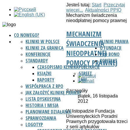
Jesteś tutaj:
Start
Przeczytaj
więcej...
Aktualności PPIO
Mechanizm świadczenia
nieodpłatnej pomocy prawnej
MECHANIZM
CO NOWEGO?
KLINIKI W POLSCE
KLINIKI PRAWA
ŚWIADCZENIA
KLINIKI ZA GRANICĄ
O FUNDACJI
NIEODPŁATNEJ
KONFERENCJE
PRO BONO
STANDARDY
KONTAKT
POMOCY PRAWNEJ
CZASOPISMO KLINIKA
PUBLIKACJE
KSIĄŻKI
STREET
RAPORTY
LAW
WSPÓŁPRACA Z RPO
Szczegóły
JAK ZAŁOŻYĆ KLINIKĘ PRAWA?
piątek, 16 listopada
LISTA DYSKUSYJNA
2012
HISTORIA I MISJA
W listopadzie Fundacja
PLANOWANE DZIAŁANIA
Uniwersyteckich Poradni
SPRAWOZDANIA
Prawnych przygotowała trzeci
LOGOTYP
z serii artykułów