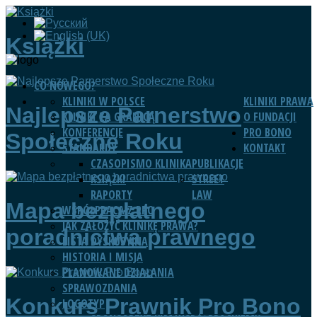
Książki
CO NOWEGO?
KLINIKI W POLSCE
KLINIKI PRAWA
Najlepsze Parnerstwo
KLINIKI ZA GRANICĄ
O FUNDACJI
KONFERENCJE
PRO BONO
Społeczne Roku
STANDARDY
KONTAKT
CZASOPISMO KLINIKA
PUBLIKACJE
KSIĄŻKI
STREET
RAPORTY
LAW
Mapa bezpłatnego
WSPÓŁPRACA Z RPO
JAK ZAŁOŻYĆ KLINIKĘ PRAWA?
poradnictwa prawnego
LISTA DYSKUSYJNA
HISTORIA I MISJA
PLANOWANE DZIAŁANIA
SPRAWOZDANIA
Konkurs Prawnik Pro Bono
LOGOTYP