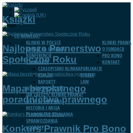
Książki
CO NOWEGO?
KLINIKI W POLSCE
KLINIKI PRAWA
Najlepsze Parnerstwo
KLINIKI ZA GRANICĄ
O FUNDACJI
KONFERENCJE
PRO BONO
Społeczne Roku
STANDARDY
KONTAKT
CZASOPISMO KLINIKA
PUBLIKACJE
KSIĄŻKI
STREET
RAPORTY
LAW
Mapa bezpłatnego
WSPÓŁPRACA Z RPO
JAK ZAŁOŻYĆ KLINIKĘ PRAWA?
poradnictwa prawnego
LISTA DYSKUSYJNA
HISTORIA I MISJA
PLANOWANE DZIAŁANIA
SPRAWOZDANIA
Konkurs Prawnik Pro Bono
LOGOTYP