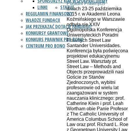
SPONSORZY
Z KIM WSPÓŁPRACUJEMY
LINKI
STATUT
dniach 23-25 października
REGULAMIN FINANSOWY
2015 r. w Akademii Leona
Koźmińskiego w Warszawie
WŁADZE FUNDACJI
odbyła się XXIV
JAK PRZEKAZAĆ DOTACJĘ FUNDACJI?
Ogólnopolska Konferencja
KONKURSY GRANTOWE
Uniwersyteckich Poradni
KONKURS PRAWNIK PRO BONO
Prawnych Street Law
CENTRUM PRO BONO
Santander Universidades.
Konferencja była poświęcona
projektowi edukacyjnemu
Street Law. Warsztaty pt.
Street Law – Methods and
Objects przeprowadzili nasi
Goście ze Stanów
Zjednoczonych, wybitni
profesorowie od wielu lat
zaangażowani w system
nauczania klinicznego: prof.
Catherine Klein i prof. Leah
Wortham obie Panie Profesor
z The Catholic University of
America Columbus School of
Law oraz prof. Richard L. Roe
z Georgetown University Law