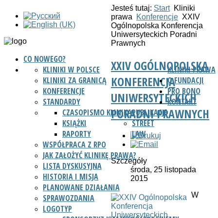
Jesteś tutaj:
Start
Kliniki
prawa
Konferencje
XXIV
Ogólnopolska Konferencja
Uniwersyteckich Poradni
Prawnych
CO NOWEGO?
XXIV OGÓLNOPOLSKA
KLINIKI W POLSCE
KLINIKI PRAWA
KONFERENCJA
KLINIKI ZA GRANICĄ
O FUNDACJI
KONFERENCJE
PRO BONO
UNIWERSYTECKICH
STANDARDY
KONTAKT
PORADNI PRAWNYCH
CZASOPISMO KLINIKA
PUBLIKACJE
KSIĄŻKI
STREET
RAPORTY
LAW
WSPÓŁPRACA Z RPO
JAK ZAŁOŻYĆ KLINIKĘ PRAWA?
Szczegóły
LISTA DYSKUSYJNA
środa, 25 listopada
HISTORIA I MISJA
2015
PLANOWANE DZIAŁANIA
W
SPRAWOZDANIA
LOGOTYP