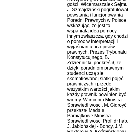
gości. Wicemarszałek Sejmu
J. Szmajdziński pogratulował
powstania i funcjonowania
Poradni Prawnych w Polsce
wskazując, że jest to
wspaniała idea pomocy
innym zwłaszcza, gdy chodzi
o pomoc w interpretacji i
wyjaśnianiu przepisów
prawnych. Prezes Trybunału
Konstytucujnego, B.
Zdziennicki, podkreślił, że
dzięki poradniom prawnym
studenci uczą się
skompliowanej siatki pojęć
prawniczych i przede
wszystkim wartości jakim
każdy prawnik powinien być
wierny. W imieniu Ministra
Sprawiedliwości, M. Gidroyć
przekazał Medale
Pamiątkowe Ministra
Sprawiedliwości Prof. dr hab.
J. Jabłońskiej - Boncy, J.M.
Rektorowi A. Koźmińskiemu,