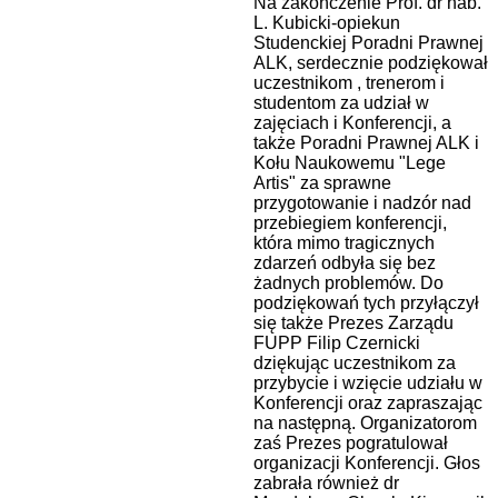
Na zakończenie Prof. dr hab.
L. Kubicki-opiekun
Studenckiej Poradni Prawnej
ALK, serdecznie podziękował
uczestnikom , trenerom i
studentom za udział w
zajęciach i Konferencji, a
także Poradni Prawnej ALK i
Kołu Naukowemu "Lege
Artis" za sprawne
przygotowanie i nadzór nad
przebiegiem konferencji,
która mimo tragicznych
zdarzeń odbyła się bez
żadnych problemów. Do
podziękowań tych przyłączył
się także Prezes Zarządu
FUPP Filip Czernicki
dziękując uczestnikom za
przybycie i wzięcie udziału w
Konferencji oraz zapraszając
na następną. Organizatorom
zaś Prezes pogratulował
organizacji Konferencji. Głos
zabrała również dr