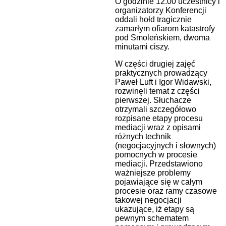
O godzinie 12.00 uczestnicy i
organizatorzy Konferencji
oddali hołd tragicznie
zamarłym ofiarom katastrofy
pod Smoleńskiem, dwoma
minutami ciszy.
W części drugiej zajęć
praktycznych prowadzący
Paweł Luft i Igor Widawski,
rozwinęli temat z części
pierwszej. Słuchacze
otrzymali szczegółowo
rozpisane etapy procesu
mediacji wraz z opisami
różnych technik
(negocjacyjnych i słownych)
pomocnych w procesie
mediacji. Przedstawiono
ważniejsze problemy
pojawiające się w całym
procesie oraz ramy czasowe
takowej negocjacji
ukazujące, iż etapy są
pewnym schematem