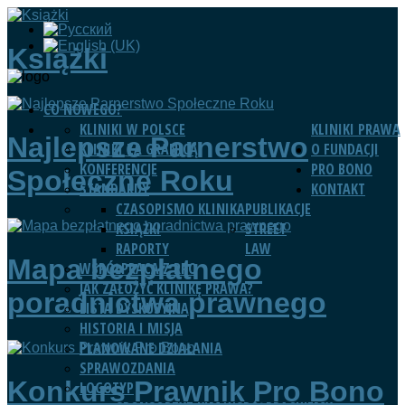
Książki
CO NOWEGO?
KLINIKI W POLSCE
KLINIKI PRAWA
Najlepsze Parnerstwo
KLINIKI ZA GRANICĄ
O FUNDACJI
KONFERENCJE
PRO BONO
Społeczne Roku
STANDARDY
KONTAKT
CZASOPISMO KLINIKA
PUBLIKACJE
KSIĄŻKI
STREET
RAPORTY
LAW
Mapa bezpłatnego
WSPÓŁPRACA Z RPO
JAK ZAŁOŻYĆ KLINIKĘ PRAWA?
poradnictwa prawnego
LISTA DYSKUSYJNA
HISTORIA I MISJA
PLANOWANE DZIAŁANIA
SPRAWOZDANIA
Konkurs Prawnik Pro Bono
LOGOTYP