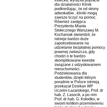
Indecka, wyraziła popracie
dla działalności Klinik
podkreślając, że od strony
adwokatów , kliniki mogą
zawsze liczyć na pomoc.
Również zastępca
Prezydenta Miasta
Stołecznego Warszawy M.
Kochaniak stwierdził, że
istnieje bardzo duże
zapotrzebowanie na
udzielanie bezpłatnej pomocy
prawnej zwłaszcza, gdy
chodzi o te bardzo
skomplikowane kwestie
związane z odzyskiwaniem
nieruchomości.
Podziekowania dla
studentów, dzięki którym
poradnie w Polsce istnieją
przekazał Dziekan WP
Uczelni Łazarskiego, Prof. dr
hab. Z. Lasocik, a po nim
Prof. dr hab. G. Kołodko, w
swoim krótkim przemówieniu