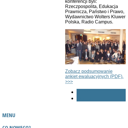
konferencji byli:
Rzeczpospolita, Edukacja
Prawnicza, Państwo i Prawo,
Wydawnictwo Wolters Kluwer
Polska, Radio Campus.
Zobacz podsumowanie
ankiet ewaluacyjnych (PDF).
>>>
« POPRZ.
NAST. »
MENU
CO NOWEGO?