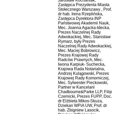
Jarosław Kochaniak,
Zastępca Prezydenta Miasta
Stołecznego Warszawy , Prof.
dr hab. Irena Rzeplińska,
Zastępca Dyrektora INP
Państwowej Akademii Nauk,
Mec. Joanna Agacka-Idecka,
Prezes Naczelnej Rady
Adwokackiej, Mec. Stanisław
Rymarz, były Prezes
Naczelnej Rady Adwokackiej,
Mec. Maciej Bobrowicz,
Prezes Krajowej Rady
Radców Prawnych, Mec.
Iwona Karpiuk- Suchecka,
Krajowa Rada Notarialna,
Andrzej Kulągowski, Prezes
Krajowej Rady Komorniczej,
Mec. Sylwester Pieckowski,
Partner w Kancelarii
Chadbourne&Parke LLP, Filip
Czernicki, Prezes FUPP, Doc.
dr Elżbieta Mikos-Skuza,
Dziekan WPiA UW, Prof. dr
hab. Zbigniew Lasocik,