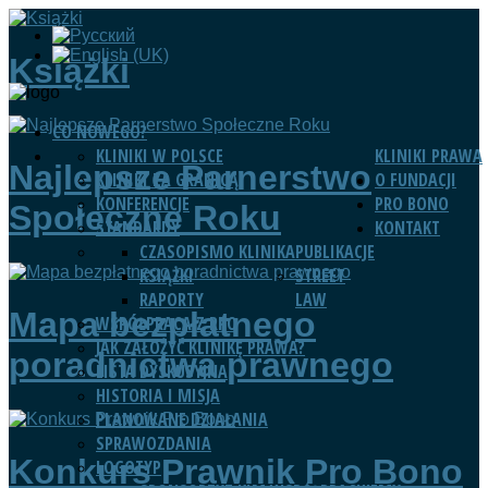
Książki
CO NOWEGO?
KLINIKI W POLSCE
KLINIKI PRAWA
Najlepsze Parnerstwo
KLINIKI ZA GRANICĄ
O FUNDACJI
KONFERENCJE
PRO BONO
Społeczne Roku
STANDARDY
KONTAKT
CZASOPISMO KLINIKA
PUBLIKACJE
KSIĄŻKI
STREET
RAPORTY
LAW
Mapa bezpłatnego
WSPÓŁPRACA Z RPO
JAK ZAŁOŻYĆ KLINIKĘ PRAWA?
poradnictwa prawnego
LISTA DYSKUSYJNA
HISTORIA I MISJA
PLANOWANE DZIAŁANIA
SPRAWOZDANIA
Konkurs Prawnik Pro Bono
LOGOTYP