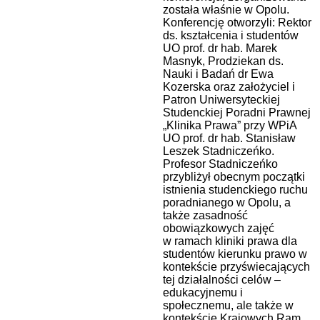
została właśnie w Opolu.
Konferencję otworzyli: Rektor
ds. kształcenia i studentów
UO prof. dr hab. Marek
Masnyk, Prodziekan ds.
Nauki i Badań dr Ewa
Kozerska oraz założyciel i
Patron Uniwersyteckiej
Studenckiej Poradni Prawnej
„Klinika Prawa” przy WPiA
UO prof. dr hab. Stanisław
Leszek Stadniczeńko.
Profesor Stadniczeńko
przybliżył obecnym początki
istnienia studenckiego ruchu
poradnianego w Opolu, a
także zasadność
obowiązkowych zajęć
w ramach kliniki prawa dla
studentów kierunku prawo w
kontekście przyświecających
tej działalności celów –
edukacyjnemu i
społecznemu, ale także w
kontekście Krajowych Ram