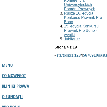
Konferencja
Uniwersyteckich
Poradni Prawnych
Rusza 16. edycja
Konkursu Prawnik Pro
Bono
15. edycja Konkursu
Prawnik Pro Bono -
wyniki
Jubileusz
Strona 4 z 19
«
start
poprz.
1
2
3
4
5
6
7
8
9
10
nast.
MENU
CO NOWEGO?
KLINIKI PRAWA
O FUNDACJI
PRO BONO