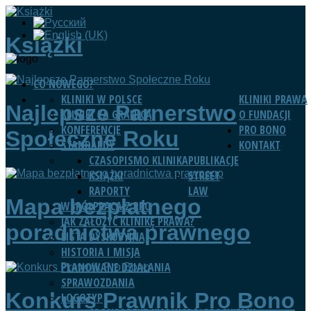
Książki
CO NOWEGO?
KLINIKI W POLSCE
KLINIKI PRAWA
Najlepsze Parnerstwo
KLINIKI ZA GRANICĄ
O FUNDACJI
KONFERENCJE
PRO BONO
Społeczne Roku
STANDARDY
KONTAKT
CZASOPISMO KLINIKA
PUBLIKACJE
KSIĄŻKI
STREET
RAPORTY
LAW
Mapa bezpłatnego
WSPÓŁPRACA Z RPO
JAK ZAŁOŻYĆ KLINIKĘ PRAWA?
poradnictwa prawnego
LISTA DYSKUSYJNA
HISTORIA I MISJA
PLANOWANE DZIAŁANIA
SPRAWOZDANIA
Konkurs Prawnik Pro Bono
LOGOTYP